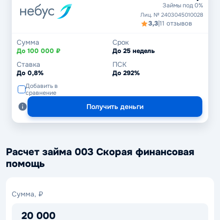
Займы под 0%
Лиц. № 2403045010028
3,3
|
11 отзывов
Сумма
Срок
До 100 000 ₽
До 25 недель
Ставка
ПСК
До 0,8%
До 292%
Добавить в
сравнение
Получить деньги
Расчет займа 003 Скорая финансовая
помощь
Сумма,
Сумма, ₽
₽
20 000