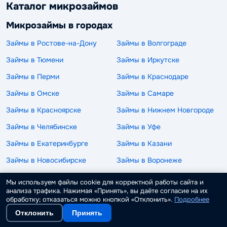
Каталог микрозаймов
Микрозаймы в городах
Займы в Ростове-на-Дону
Займы в Волгограде
Займы в Тюмени
Займы в Иркутске
Займы в Перми
Займы в Краснодаре
Займы в Омске
Займы в Самаре
Займы в Красноярске
Займы в Нижнем Новгороде
Займы в Челябинске
Займы в Уфе
Займы в Екатеринбурге
Займы в Казани
Займы в Новосибирске
Займы в Воронеже
Займы в Санкт-Петербурге
Займы в Москве
Мы используем файлы cookie для корректной работы сайта и
анализа трафика. Нажимая «Принять», вы даёте согласие на их
По сроку микрокредитования
обработку; отказаться можно кнопкой «Отклонить».
Подробнее
На 3 месяца
На 2 месяца
Отклонить
Принять