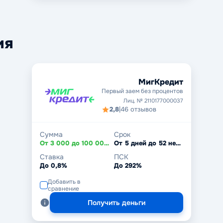
ия
МигКредит
Первый заем без процентов
Лиц. № 2110177000037
2,8
|
46 отзывов
Сумма
Срок
От 3 000 до 100 000 ₽
От 5 дней до 52 недель
Ставка
ПСК
До 0,8%
До 292%
Добавить в
сравнение
Получить деньги