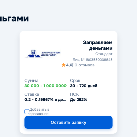
ньгами
Заправляем
деньгами
Стандарт
Лиц. № 1803550008845
4,6
|
10 отзывов
Сумма
Срок
30 000 - 1 000 000₽
30 - 720 дней
Ставка
ПСК
0.2 - 0.19967% в день
До 292%
Добавить в
сравнение
Оставить заявку