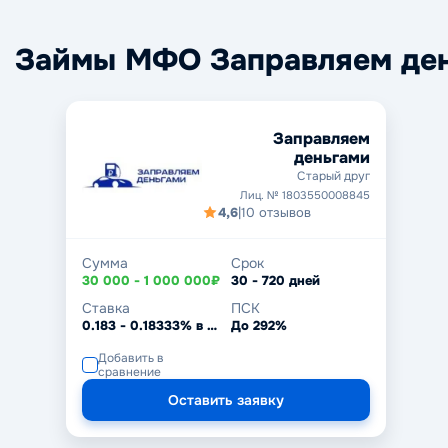
Займы МФО Заправляем де
Заправляем
деньгами
Старый друг
Лиц. № 1803550008845
4,6
|
10 отзывов
Сумма
Срок
30 000 - 1 000 000₽
30 - 720 дней
Ставка
ПСК
0.183 - 0.18333% в день
До 292%
Добавить в
сравнение
Оставить заявку