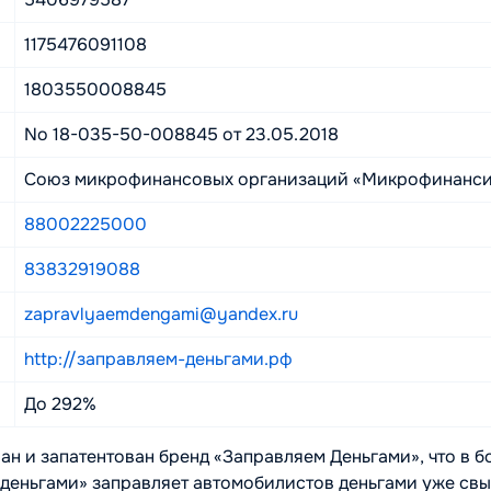
1175476091108
1803550008845
No 18-035-50-008845 от 23.05.2018
Союз микрофинансовых организаций «Микрофинанси
88002225000
83832919088
zapravlyaemdengami@yandex.ru
http://заправляем-деньгами.рф
До 292%
ан и запатентован бренд «Заправляем Деньгами», что в 
деньгами» заправляет автомобилистов деньгами уже свыш