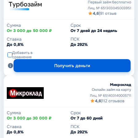
Первый заём бесплатно
Лиц. № 651303045003951
4,6
|
91 отзыв
Сумма
Срок
От 3 000 до 50 000 ₽
От 7 дней до 24 недель
Ставка
ПСК
До 0,8%
До 292%
Добавить в
сравнение
Получить деньги
Микроклад
Онлайн займ на карту
Лиц. № 651403140005711
4,6
|
112 отзывов
Сумма
Срок
От 3 000 до 30 000 ₽
От 7 до 60 дней
Ставка
ПСК
До 0,8%
До 292%