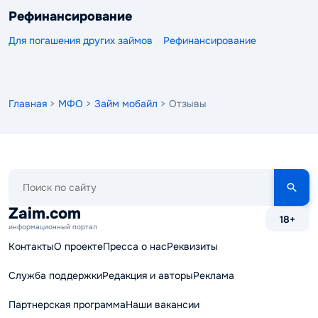
Рефинансирование
Для погашения других займов
Рефинансирование
Главная
>
МФО
>
Займ мобайл
> Отзывы
Поиск
по
сайту
Zaim.com
18+
информационный портал
Контакты
О проекте
Пресса о нас
Реквизиты
Служба поддержки
Редакция и авторы
Реклама
Партнерская программа
Наши вакансии