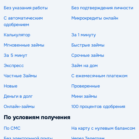
Без указания работы
Без подтверждения личности
С автоматическим
Микрокредиты онлайн
одобрением
Калькулятор
За 1 минуту
Мгновенные займы
Быстрые займы
За 5 минут
Срочные займы
Экспресс
Займ на дом
Частные Займы
С ежемесячным платежом
Новые
Проверенные
Деньги в долг
Мини займы
Онлайн-займы
100 процентов одобрения
По условиям получения
По СМС
На карту с нулевым балансом
Без электронной почты
Через Телеграм