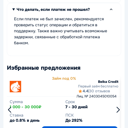
Что делать, если платеж не прошел?
Если платеж не был зачислен, рекомендуется
проверить статус операции и обратиться в
поддержку. Также важно учитывать возможные
задержки, связанные с обработкой платежа
банком.
Избранные предложения
Займ под 0%
Belka Credit
Первый заём бесплатно
4.4
|
30 отзывов
Лиц. № 2403045010054
Сумма
Срок
С
1 000 - 30 000₽
7 - 30 дней
1
Ставка
ПСК
С
до 0.8% в день
До 292%
д