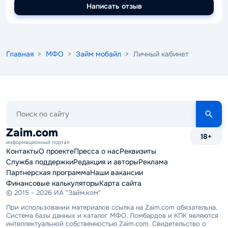
Написать отзыв
Главная
>
МФО
>
Займ мобайл
> Личный кабинет
Поиск
по
сайту
Zaim.com
18+
информационный портал
Контакты
О проекте
Пресса о нас
Реквизиты
Служба поддержки
Редакция и авторы
Реклама
Партнерская программа
Наши вакансии
Финансовые калькуляторы
Карта сайта
© 2015 - 2026 ИА "Займ.ком"
При использовании материалов ссылка на Zaim.com обязательна.
Система базы данных и каталог МФО, Ломбардов и КПК являются
интеллектуальной собственностью Zaim.com. Свидетельство о