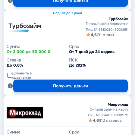
Получить деньги
Под 0% до 7 дней
Турбозайм
Первый заём бесплатно
Лиц. № 651303045003951
4,6
|
91 отзыв
Сумма
Срок
От 3 000 до 50 000 ₽
От 7 дней до 24 недель
Ставка
ПСК
До 0,8%
До 292%
Добавить в
сравнение
Получить деньги
Микроклад
Онлайн займ на карту
Лиц. № 651403140005711
4,6
|
112 отзывов
Сумма
Срок