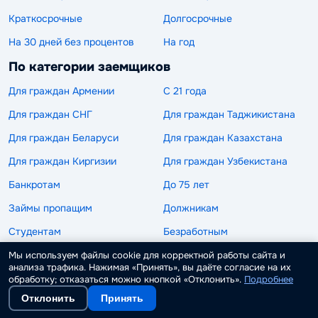
Краткосрочные
Долгосрочные
На 30 дней без процентов
На год
По категории заемщиков
Для граждан Армении
С 21 года
Для граждан СНГ
Для граждан Таджикистана
Для граждан Беларуси
Для граждан Казахстана
Для граждан Киргизии
Для граждан Узбекистана
Банкротам
До 75 лет
Займы пропащим
Должникам
Студентам
Безработным
С 19 лет
С 20 лет
Мы используем файлы cookie для корректной работы сайта и
анализа трафика. Нажимая «Принять», вы даёте согласие на их
До 80 лет
Пенсионерам
обработку; отказаться можно кнопкой «Отклонить».
Подробнее
Отклонить
Принять
С 18 лет
Для бизнеса