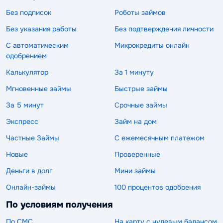
Без подписок
Роботы займов
Без указания работы
Без подтверждения личности
С автоматическим
Микрокредиты онлайн
одобрением
Калькулятор
За 1 минуту
Мгновенные займы
Быстрые займы
За 5 минут
Срочные займы
Экспресс
Займ на дом
Частные Займы
С ежемесячным платежом
Новые
Проверенные
Деньги в долг
Мини займы
Онлайн-займы
100 процентов одобрения
По условиям получения
По СМС
На карту с нулевым балансом