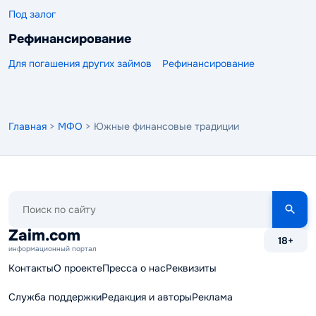
Под залог
Рефинансирование
Для погашения других займов
Рефинансирование
Главная
>
МФО
> Южные финансовые традиции
Поиск
по
сайту
Zaim.com
18+
информационный портал
Контакты
О проекте
Пресса о нас
Реквизиты
Служба поддержки
Редакция и авторы
Реклама