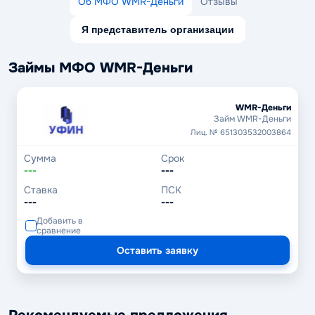
Об МФО WMR-Деньги
Отзывы
Я представитель организации
Займы МФО WMR-Деньги
WMR-Деньги
Займ WMR-Деньги
Лиц. № 651303532003864
Сумма
Срок
---
---
Ставка
ПСК
---
---
Добавить в
сравнение
Оставить заявку