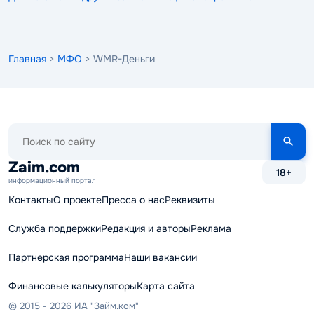
Главная
>
МФО
> WMR-Деньги
Поиск
по
сайту
Zaim.com
18+
информационный портал
Контакты
О проекте
Пресса о нас
Реквизиты
Служба поддержки
Редакция и авторы
Реклама
Партнерская программа
Наши вакансии
Финансовые калькуляторы
Карта сайта
© 2015 - 2026 ИА "Займ.ком"