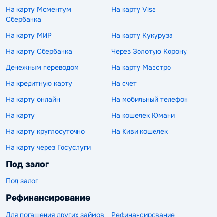
На карту Моментум
На карту Visa
Сбербанка
На карту МИР
На карту Кукуруза
На карту Сбербанка
Через Золотую Корону
Денежным переводом
На карту Маэстро
На кредитную карту
На счет
На карту онлайн
На мобильный телефон
На карту
На кошелек Юмани
На карту круглосуточно
На Киви кошелек
На карту через Госуслуги
Под залог
Под залог
Рефинансирование
Для погашения других займов
Рефинансирование