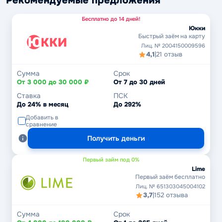
Рекомендуемые предложения
Бесплатно до 14 дней!
Юкки
Быстрый заём на карту
Лиц. № 2004150009596
4,1
|
21 отзыв
Сумма
Срок
От 3 000 до 30 000 ₽
От 7 до 30 дней
Ставка
ПСК
До 24% в месяц
До 292%
Добавить в
сравнение
Получить деньги
Первый займ под 0%
Lime
Первый заём бесплатно
Лиц. № 651303045004102
3,7
|
152 отзыва
Сумма
Срок