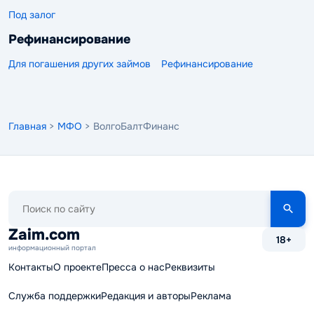
Под залог
Рефинансирование
Для погашения других займов
Рефинансирование
Главная
>
МФО
> ВолгоБалтФинанс
Поиск
по
сайту
Zaim.com
18+
информационный портал
Контакты
О проекте
Пресса о нас
Реквизиты
Служба поддержки
Редакция и авторы
Реклама