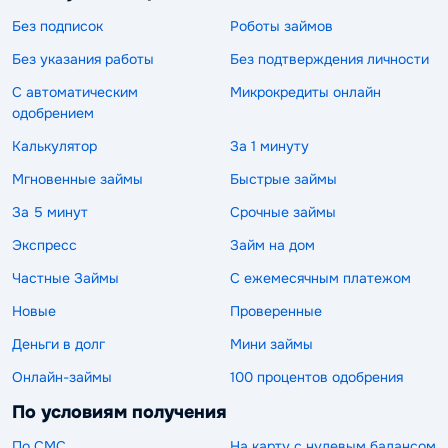
Без подписок
Роботы займов
Без указания работы
Без подтверждения личности
С автоматическим
Микрокредиты онлайн
одобрением
Калькулятор
За 1 минуту
Мгновенные займы
Быстрые займы
За 5 минут
Срочные займы
Экспресс
Займ на дом
Частные Займы
С ежемесячным платежом
Новые
Проверенные
Деньги в долг
Мини займы
Онлайн-займы
100 процентов одобрения
По условиям получения
По СМС
На карту с нулевым балансом