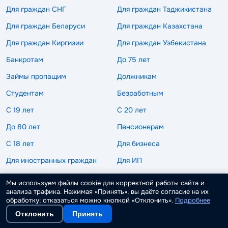
Для граждан СНГ
Для граждан Таджикистана
Для граждан Беларуси
Для граждан Казахстана
Для граждан Киргизии
Для граждан Узбекистана
Банкротам
До 75 лет
Займы пропащим
Должникам
Студентам
Безработным
С 19 лет
С 20 лет
До 80 лет
Пенсионерам
С 18 лет
Для бизнеса
Для иностранных граждан
Для ИП
Без кредитной истории
С просрочками
Мы используем файлы cookie для корректной работы сайта и
анализа трафика. Нажимая «Принять», вы даёте согласие на их
С плохой кредитной историей
обработку; отказаться можно кнопкой «Отклонить».
Подробнее
По сумме займа
Отклонить
Принять