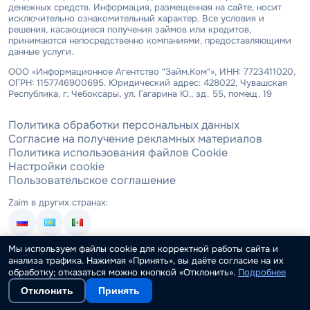
денежных средств. Информация, размещенная на сайте, носит
исключительно ознакомительный характер. Все условия и
решения, касающиеся получения займов или кредитов,
принимаются непосредственно компаниями, предоставляющими
данные услуги.
ООО «Информационное Агентство "Займ.Ком"», ИНН: 7723411020,
ОГРН: 1157746900695. Юридический адрес: 428022, Чувашская
Республика, г. Чебоксары, ул. Гагарина Ю., зд. 55, помещ. 19
Политика обработки персональных данных
Согласие на получение рекламных материалов
Политика использования файлов Cookie
Настройки cookie
Пользовательское соглашение
Zaim в других странах:
Zaim в соцсетях:
Мы используем файлы cookie для корректной работы сайта и
анализа трафика. Нажимая «Принять», вы даёте согласие на их
обработку; отказаться можно кнопкой «Отклонить».
Подробнее
Отклонить
Принять