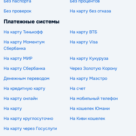
Без паспорта
Без процентов
Без проверок
На карту без отказа
Платежные системы
На карту Тинькофф
На карту ВТБ
На карту Моментум
На карту Visa
Сбербанка
На карту МИР
На карту Кукуруза
На карту Сбербанка
Через Золотую Корону
Денежным переводом
На карту Маэстро
На кредитную карту
На счет
На карту онлайн
На мобильный телефон
На карту
На кошелек Юмани
На карту круглосуточно
На Киви кошелек
На карту через Госуслуги