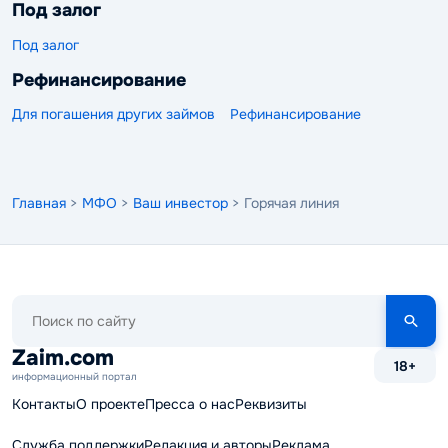
Под залог
Под залог
Рефинансирование
Для погашения других займов
Рефинансирование
Главная
>
МФО
>
Ваш инвестор
> Горячая линия
Поиск
по
сайту
Zaim.com
18+
информационный портал
Контакты
О проекте
Пресса о нас
Реквизиты
Служба поддержки
Редакция и авторы
Реклама