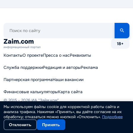
Поиск
по
сайту
Zaim.com
18+
информационный портал
Контакты
О проекте
Пресса о нас
Реквизиты
Служба поддержки
Редакция и авторы
Реклама
Партнерская программа
Наши вакансии
Финансовые калькуляторы
Карта сайта
© 2015 - 2026 ИА "Займ.ком"
Мы используем файлы cookie для корректной работы сайта и
При использовании материалов ссылка на Zaim.com обязательна.
анализа трафика. Нажимая «Принять», вы даёте согласие на их
Система базы данных и каталог МФО, Ломбардов и КПК являются
обработку; отказаться можно кнопкой «Отклонить».
Подробнее
интеллектуальной собственностью Zaim.com. Свидетельство о
государственной регистрации базы данных №2016621516 от 11
Отклонить
Принять
ноября 2016. Копирование запрещается и охраняется законом.