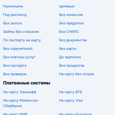
Наличными
Целевые
Под расписку
Без комиссии
Без залога
Без предоплат
Займы без списания
Без СНИЛС
По паспорту на карту
Без документов
Без поручителей
Без карты
Без платных услуг
До зарплаты
Без паспорта
Без процентов
Без проверок
На карту без отказа
Платежные системы
На карту Тинькофф
На карту ВТБ
На карту Моментум
На карту Visa
Сбербанка
На карту МИР
На карту Кукуруза