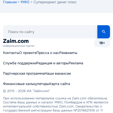
Главная
>
МФО
> Супермаркет денег плюс
Поиск
по
сайту
Zaim.com
18+
информационный портал
Контакты
О проекте
Пресса о нас
Реквизиты
Служба поддержки
Редакция и авторы
Реклама
Партнерская программа
Наши вакансии
Финансовые калькуляторы
Карта сайта
© 2015 - 2026 ИА "Займ.ком"
При использовании материалов ссылка на Zaim.com обязательна.
Система базы данных и каталог МФО, Ломбардов и КПК являются
интеллектуальной собственностью Zaim.com. Свидетельство о
государственной регистрации базы данных №2016621516 от 11