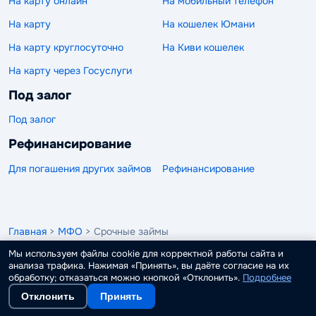
На карту онлайн
На мобильный телефон
На карту
На кошелек Юмани
На карту круглосуточно
На Киви кошелек
На карту через Госуслуги
Под залог
Под залог
Рефинансирование
Для погашения других займов
Рефинансирование
Главная
>
МФО
> Срочные займы
Мы используем файлы cookie для корректной работы сайта и
анализа трафика. Нажимая «Принять», вы даёте согласие на их
обработку; отказаться можно кнопкой «Отклонить».
Подробнее
Отклонить
Принять
Поиск