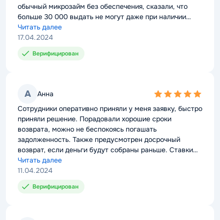
обычный микрозайм без обеспечения, сказали, что
больше 30 000 выдать не могут даже при наличии
справки о доходах. Это не очень хорошо, можно было
Читать далее
бы повысить лимит хотя бы до 50 000 руб.
17.04.2024
Верифицирован
А
Анна
5,0
rating
Сотрудники оперативно приняли у меня заявку, быстро
приняли решение. Порадовали хорошие сроки
возврата, можно не беспокоясь погашать
задолженность. Также предусмотрен досрочный
возврат, если деньги будут собраны раньше. Ставки
такие же, как и в других компаниях, не особо высокие.
Читать далее
11.04.2024
Верифицирован