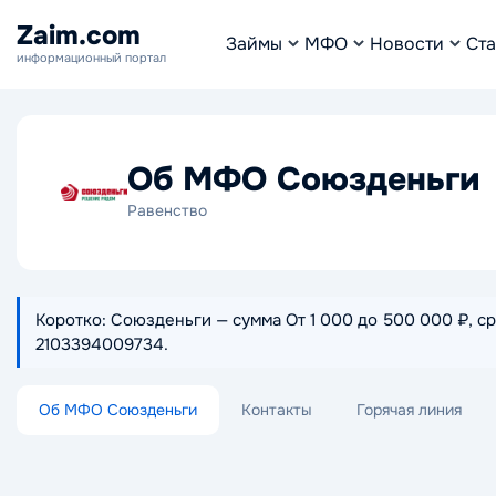
Zaim.com
Займы
МФО
Новости
Ста
информационный портал
Об МФО Союзденьги
Равенство
Коротко: Союзденьги — сумма От 1 000 до 500 000 ₽, сро
2103394009734.
Об МФО Союзденьги
Контакты
Горячая линия