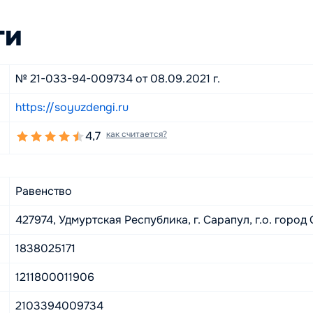
ги
№ 21-033-94-009734 от 08.09.2021 г.
https://soyuzdengi.ru
4,7
как считается?
Равенство
427974, Удмуртская Республика, г. Сарапул, г.о. город С
1838025171
1211800011906
2103394009734