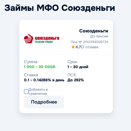
Займы МФО Союзденьги
Союзденьги
До пенсии
Лиц. № 2103394009734
4,7
|
3 отзыва
Сумма
Срок
1 000 - 30 000₽
1 - 30 дней
Ставка
ПСК
0.1 - 0.14286% в день
До 292%
Добавить в
сравнение
Подробнее