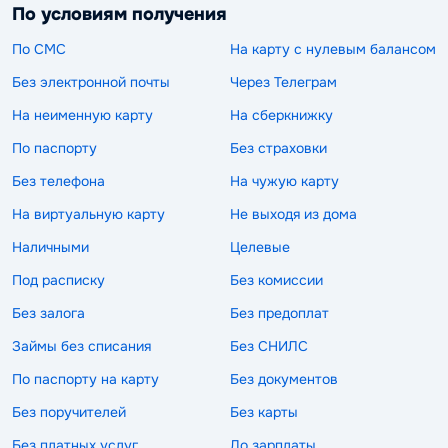
По условиям получения
По СМС
На карту с нулевым балансом
Без электронной почты
Через Телеграм
На неименную карту
На сберкнижку
По паспорту
Без страховки
Без телефона
На чужую карту
На виртуальную карту
Не выходя из дома
Наличными
Целевые
Под расписку
Без комиссии
Без залога
Без предоплат
Займы без списания
Без СНИЛС
По паспорту на карту
Без документов
Без поручителей
Без карты
Без платных услуг
До зарплаты