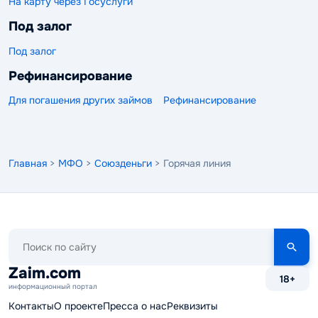
На карту через Госуслуги
Под залог
Под залог
Рефинансирование
Для погашения других займов
Рефинансирование
Главная
>
МФО
>
Союзденьги
> Горячая линия
Поиск
по
сайту
Zaim.com
18+
информационный портал
Контакты
О проекте
Пресса о нас
Реквизиты