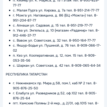
п. Кизнер ул. К. Маркса, д. 15 1 этаж тел. 8-950-829-
77-77
с. Малая Пурга ул. Кирова, д. 7а тел. 8-951-214-77-77
г. Можга ул. Наговицына, д. 86 (БЦ «Можга») тел. 8-
951-204-87-77
с. Алнаши ул. Садовая, д. 15 тел. 8-951-219-77-77
п. Ува ул. Энгельса, д. 10 (магазин «Радамир» тел. 8-
912-446-37-77
с. Вавож ул. Советская, д. 32 тел. 8-950-164-77-77
с. Якшур-Бодья ул. Пушиной, д. 76 тел. 8-909-066-17-
02
п. Кез ул. Кооперативная, д. 12, пом. 15 тел. 8-909-
053-35-56
с. Шаркан ул. Советская, д. 42 тел. 8-909-065-64-34
РЕСПУБЛИКА ТАТАРСТАН
г. Нижнекамск пр. Мира д.58, пом.1, каб № 2 тел. 8-
905-876-25-50
г. Елабуга ул. Разведчиков д.52, оф.102 тел. 8-905-
876-25-64
пгт. Камские Поляны 2-й мкр., д.2/01, оф.1015 тел. 8-