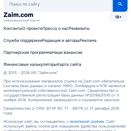
по
сайту
Zaim.com
18+
информационный портал
Контакты
О проекте
Пресса о нас
Реквизиты
Служба поддержки
Редакция и авторы
Реклама
Партнерская программа
Наши вакансии
Финансовые калькуляторы
Карта сайта
© 2015 - 2026 ИА "Займ.ком"
При использовании материалов ссылка на Zaim.com обязательна.
Система базы данных и каталог МФО, Ломбардов и КПК являются
интеллектуальной собственностью Zaim.com. Свидетельство о
государственной регистрации базы данных №2016621516 от 11
ноября 2016. Копирование запрещается и охраняется законом.
Свидетельство о СМИ ЭЛ № ФС 77 - 68179 от 27 декабря 2016
года.
Используя сайт, вы соглашаетесь с
политикой cookies
. Сайт
использует файлы cookie для повышения удобства пользователей
и обеспечения должного уровня работоспособности сайта и