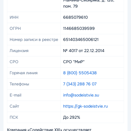
Мамина-Сибиряка, д. 126,
пом. 79
ИНН
6685079610
ОГРН
1146685039599
Номер записи в реестре
651403465006121
Лицензия
№ 4017 от 22.12.2014
СРО
СРО "МиР"
Горячая линия
8 (800) 5505438
Телефоны
7 (343) 288 76 07
E-mail
info@sodeistvie.su
Сайт
https://gk-sodeistvie.ru
ПСК
До 292%
Компания «Содействие XXI» осуществляет