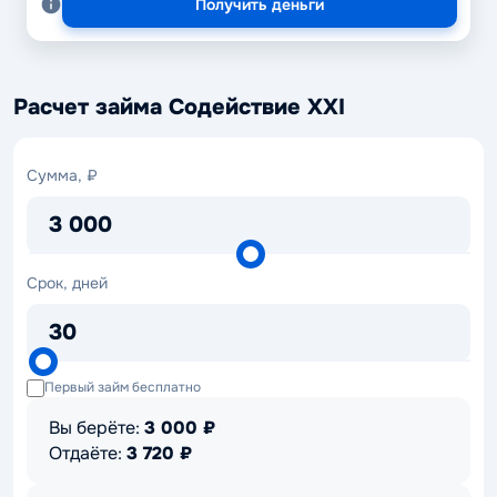
Получить деньги
Расчет займа Содействие XXI
Сумма,
Сумма, ₽
₽
3 000
Срок,
Срок, дней
дней
30
Первый займ бесплатно
Вы берёте:
3 000
₽
Отдаёте:
3 720
₽