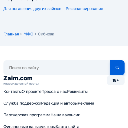
Для погашения других займов
Рефинансирование
Главная
>
МФО
> Сибиряк
Поиск
по
сайту
Zaim.com
18+
информационный портал
Контакты
О проекте
Пресса о нас
Реквизиты
Служба поддержки
Редакция и авторы
Реклама
Партнерская программа
Наши вакансии
Финансовые калькуляторы
Карта сайта