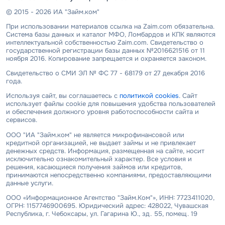
© 2015 - 2026 ИА "Займ.ком"
При использовании материалов ссылка на Zaim.com обязательна.
Система базы данных и каталог МФО, Ломбардов и КПК являются
интеллектуальной собственностью Zaim.com. Свидетельство о
государственной регистрации базы данных №2016621516 от 11
ноября 2016. Копирование запрещается и охраняется законом.
Свидетельство о СМИ ЭЛ № ФС 77 - 68179 от 27 декабря 2016
года.
Используя сайт, вы соглашаетесь с
политикой cookies
. Сайт
использует файлы cookie для повышения удобства пользователей
и обеспечения должного уровня работоспособности сайта и
сервисов.
ООО "ИА "Займ.ком" не является микрофинансовой или
кредитной организацией, не выдает займы и не привлекает
денежных средств. Информация, размещенная на сайте, носит
исключительно ознакомительный характер. Все условия и
решения, касающиеся получения займов или кредитов,
принимаются непосредственно компаниями, предоставляющими
данные услуги.
ООО «Информационное Агентство "Займ.Ком"», ИНН: 7723411020,
ОГРН: 1157746900695. Юридический адрес: 428022, Чувашская
Республика, г. Чебоксары, ул. Гагарина Ю., зд. 55, помещ. 19