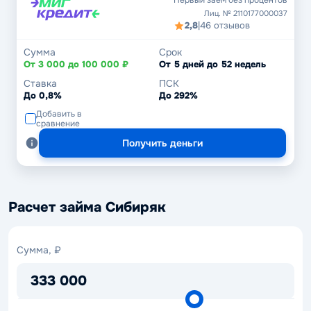
Первый заем без процентов
Лиц. № 2110177000037
2,8
|
46 отзывов
Сумма
Срок
От 3 000 до 100 000 ₽
От 5 дней до 52 недель
Ставка
ПСК
До 0,8%
До 292%
Добавить в
сравнение
Получить деньги
Расчет займа Сибиряк
Сумма,
Сумма, ₽
₽
333 000