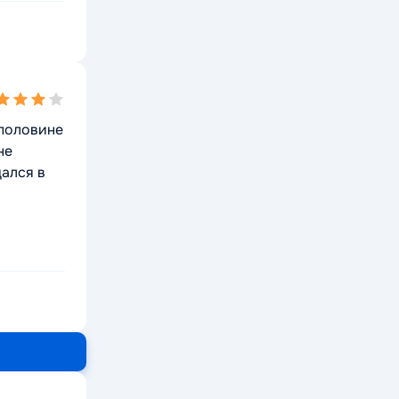
ing
 половине
не
щался в