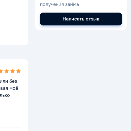
получения займа
Написать отзыв
ing
или без
ывая моё
олько