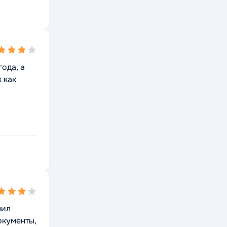
ing
года, а
 как
ing
нил
окументы,