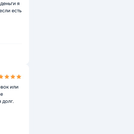
 деньги я
если есть
ing
овок или
не
 долг.