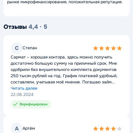
рынке микрофинансирования, положительная репутация.
Отзывы
4,4 · 5
С
Степан
5,0
rating
Сармат – хорошая контора, здесь можно получить
достаточно большую сумму на приличный срок. Мне
одобрили без внушительного комплекта документов
250 тысяч рублей на год. График платежей удобный,
составляли, учитывая моё мнение. Погашаю займ
спокойно, зарплата у меня хорошая. Деньги брал на
Читать далее
покупку мебели в спальню. Как только выплачу этот
22.06.2024
микрокредит, возьму новый, для обновления кухни.
Верифицирован
А
Артём
4,0