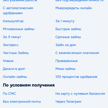
Без указания работы
Без подтверждения личности
С автоматическим
Микрокредиты онлайн
одобрением
Калькулятор
За 1 минуту
Мгновенные займы
Быстрые займы
За 5 минут
Срочные займы
Экспресс
Займ на дом
Частные Займы
С ежемесячным платежом
Новые
Проверенные
Деньги в долг
Мини займы
Онлайн-займы
100 процентов одобрения
По условиям получения
По СМС
На карту с нулевым балансом
Без электронной почты
Через Телеграм