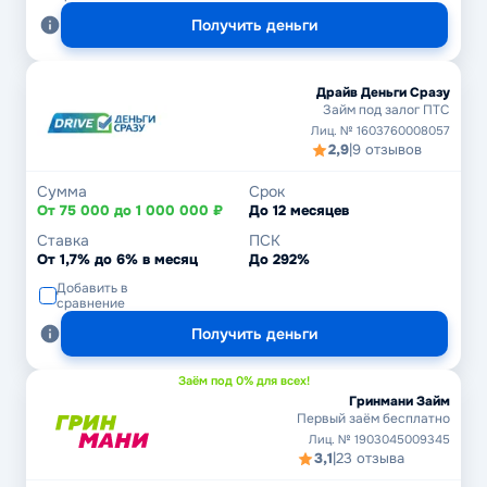
Получить деньги
Драйв Деньги Сразу
Займ под залог ПТС
Лиц. № 1603760008057
2,9
|
9 отзывов
Сумма
Срок
От 75 000 до 1 000 000 ₽
До 12 месяцев
Ставка
ПСК
От 1,7% до 6% в месяц
До 292%
Добавить в
сравнение
Получить деньги
Заём под 0% для всех!
Гринмани Займ
Первый заём бесплатно
Лиц. № 1903045009345
3,1
|
23 отзыва