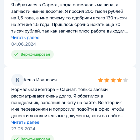
rating
Я обратился в Сармат, когда сломалась машина, а
запчасти нынче дорогие. Я просил 200 тысяч рублей
на 1,5 года, а мне почему то одобрили всего 130 тысяч
на эти же 1,5 года. Пришлось срочно искать ещё 70
тысяч рублей, так как запчасти плюс работа выходили
ровно на 200 тысяч. Подвел меня немного Сармат.
Читать далее
04.06.2024
Верифицирован
К
Кеша Иванович
4,0
rating
Нормальная контора – Сармат, только заявки
рассматривают очень долго. Я обратился в
понедельник, заполнил анкету на сайте. Во вторник
мне перезвонили и попросили подойти в офис, чтобы
донести дополнительные документы, хотя на сайте
ничего про это не сказано. Положительный ответ по
Читать далее
заявке по мне прислали только в четверг, а деньги я
23.05.2024
смог получить лишь в пятницу. Хочу сказать, что если
Верифицирован