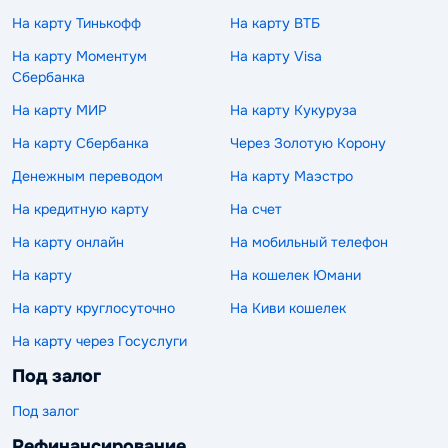
На карту Тинькофф
На карту ВТБ
На карту Моментум
На карту Visa
Сбербанка
На карту МИР
На карту Кукуруза
На карту Сбербанка
Через Золотую Корону
Денежным переводом
На карту Маэстро
На кредитную карту
На счет
На карту онлайн
На мобильный телефон
На карту
На кошелек Юмани
На карту круглосуточно
На Киви кошелек
На карту через Госуслуги
Под залог
Под залог
Рефинансирование