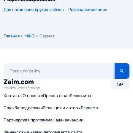
Для погашения других займов
Рефинансирование
Главная
>
МФО
> Сармат
Поиск
по
сайту
Zaim.com
18+
информационный портал
Контакты
О проекте
Пресса о нас
Реквизиты
Служба поддержки
Редакция и авторы
Реклама
Партнерская программа
Наши вакансии
Финансовые калькуляторы
Карта сайта