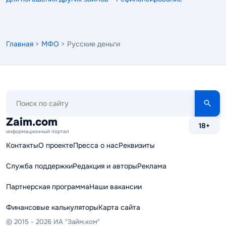
Главная
>
МФО
> Русские деньги
Поиск
по
сайту
Zaim.com
18+
информационный портал
Контакты
О проекте
Пресса о нас
Реквизиты
Служба поддержки
Редакция и авторы
Реклама
Партнерская программа
Наши вакансии
Финансовые калькуляторы
Карта сайта
© 2015 - 2026 ИА "Займ.ком"