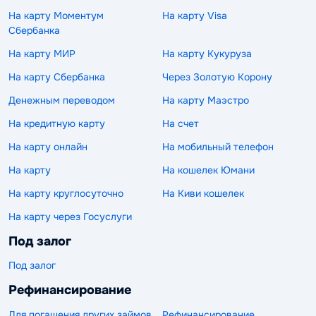
На карту Моментум
На карту Visa
Сбербанка
На карту МИР
На карту Кукуруза
На карту Сбербанка
Через Золотую Корону
Денежным переводом
На карту Маэстро
На кредитную карту
На счет
На карту онлайн
На мобильный телефон
На карту
На кошелек Юмани
На карту круглосуточно
На Киви кошелек
На карту через Госуслуги
Под залог
Под залог
Рефинансирование
Для погашения других займов
Рефинансирование