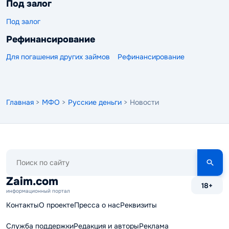
Под залог
Под залог
Рефинансирование
Для погашения других займов
Рефинансирование
Главная
>
МФО
>
Русские деньги
> Новости
Поиск
по
сайту
Zaim.com
18+
информационный портал
Контакты
О проекте
Пресса о нас
Реквизиты
Служба поддержки
Редакция и авторы
Реклама