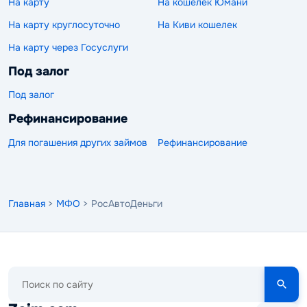
На карту
На кошелек Юмани
На карту круглосуточно
На Киви кошелек
На карту через Госуслуги
Под залог
Под залог
Рефинансирование
Для погашения других займов
Рефинансирование
Главная
>
МФО
> РосАвтоДеньги
Поиск
по
сайту