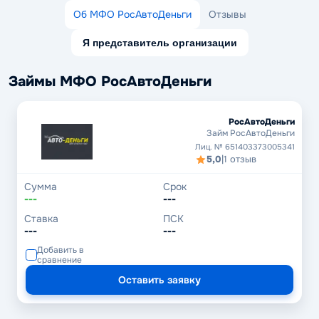
Об МФО РосАвтоДеньги
Отзывы
Я представитель организации
Займы МФО РосАвтоДеньги
РосАвтоДеньги
Займ РосАвтоДеньги
Лиц. № 651403373005341
5,0
|
1 отзыв
Сумма
Срок
---
---
Ставка
ПСК
---
---
Добавить в
сравнение
Оставить заявку