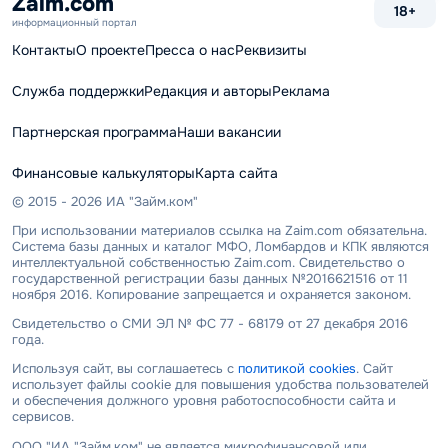
Zaim.com
18+
информационный портал
Контакты
О проекте
Пресса о нас
Реквизиты
Служба поддержки
Редакция и авторы
Реклама
Партнерская программа
Наши вакансии
Финансовые калькуляторы
Карта сайта
© 2015 - 2026 ИА "Займ.ком"
При использовании материалов ссылка на Zaim.com обязательна.
Система базы данных и каталог МФО, Ломбардов и КПК являются
интеллектуальной собственностью Zaim.com. Свидетельство о
государственной регистрации базы данных №2016621516 от 11
ноября 2016. Копирование запрещается и охраняется законом.
Свидетельство о СМИ ЭЛ № ФС 77 - 68179 от 27 декабря 2016
года.
Используя сайт, вы соглашаетесь с
политикой cookies
. Сайт
использует файлы cookie для повышения удобства пользователей
и обеспечения должного уровня работоспособности сайта и
сервисов.
ООО "ИА "Займ.ком" не является микрофинансовой или