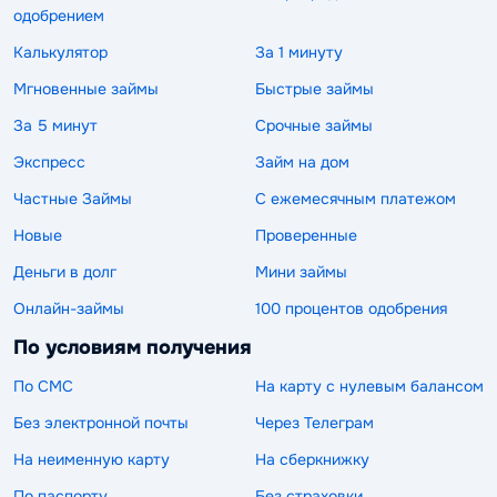
одобрением
Калькулятор
За 1 минуту
Мгновенные займы
Быстрые займы
За 5 минут
Срочные займы
Экспресс
Займ на дом
Частные Займы
С ежемесячным платежом
Новые
Проверенные
Деньги в долг
Мини займы
Онлайн-займы
100 процентов одобрения
По условиям получения
По СМС
На карту с нулевым балансом
Без электронной почты
Через Телеграм
На неименную карту
На сберкнижку
По паспорту
Без страховки