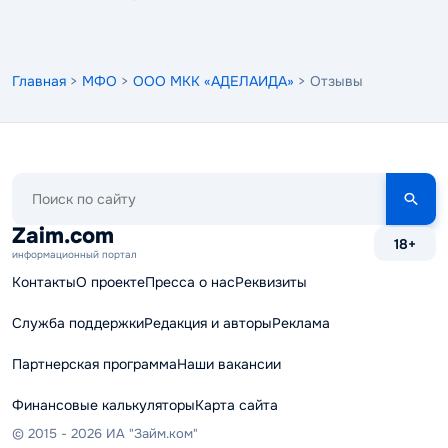
Главная
>
МФО
>
ООО МКК «АДЕЛАИДА»
> Отзывы
Поиск
по
сайту
Zaim.com
18+
информационный портал
Контакты
О проекте
Пресса о нас
Реквизиты
Служба поддержки
Редакция и авторы
Реклама
Партнерская программа
Наши вакансии
Финансовые калькуляторы
Карта сайта
© 2015 - 2026 ИА "Займ.ком"