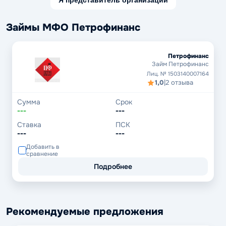
Я представитель организации
Займы МФО Петрофинанс
Петрофинанс
Займ Петрофинанс
Лиц. № 1503140007164
1,0
|
2 отзыва
Сумма
Срок
---
---
Ставка
ПСК
---
---
Добавить в
сравнение
Подробнее
Рекомендуемые предложения