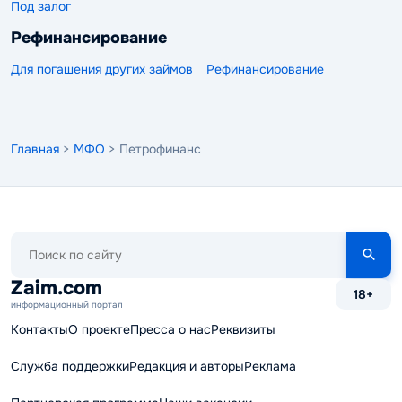
Под залог
Рефинансирование
Для погашения других займов
Рефинансирование
Главная
>
МФО
> Петрофинанс
Поиск
по
сайту
Zaim.com
18+
информационный портал
Контакты
О проекте
Пресса о нас
Реквизиты
Служба поддержки
Редакция и авторы
Реклама