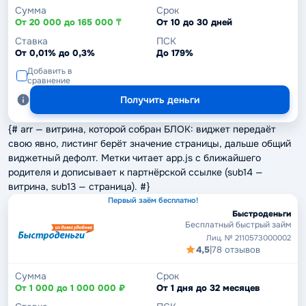
Сумма
Срок
От 20 000 до 165 000 ₸
От 10 до 30 дней
Ставка
ПСК
От 0,01% до 0,3%
До 179%
Добавить в
сравнение
Получить деньги
{# arr — витрина, которой собран БЛОК: виджет передаёт
свою явно, листинг берёт значение страницы, дальше общий
виджетный дефолт. Метки читает app.js с ближайшего
родителя и дописывает к партнёрской ссылке (sub14 —
витрина, sub13 — страница). #}
Первый заём бесплатно!
Быстроденьги
Бесплатный быстрый займ
Лиц. № 2110573000002
4,5
|
78 отзывов
Сумма
Срок
От 1 000 до 1 000 000 ₽
От 1 дня до 32 месяцев