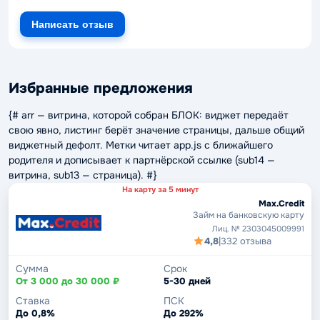
Написать отзыв
Избранные предложения
{# arr — витрина, которой собран БЛОК: виджет передаёт
свою явно, листинг берёт значение страницы, дальше общий
виджетный дефолт. Метки читает app.js с ближайшего
родителя и дописывает к партнёрской ссылке (sub14 —
витрина, sub13 — страница). #}
На карту за 5 минут
Max.Credit
Займ на банковскую карту
Лиц. № 2303045009991
4,8
|
332 отзыва
Сумма
Срок
От 3 000 до 30 000 ₽
5-30 дней
Ставка
ПСК
До 0,8%
До 292%