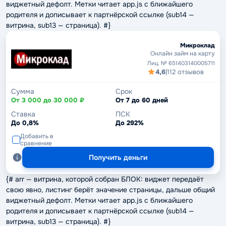
виджетный дефолт. Метки читает app.js с ближайшего
родителя и дописывает к партнёрской ссылке (sub14 —
витрина, sub13 — страница). #}
Микроклад
Онлайн займ на карту
Лиц. № 651403140005711
4,6
|
112 отзывов
Сумма
Срок
От 3 000 до 30 000 ₽
От 7 до 60 дней
Ставка
ПСК
До 0,8%
До 292%
Добавить в
сравнение
Получить деньги
{# arr — витрина, которой собран БЛОК: виджет передаёт
свою явно, листинг берёт значение страницы, дальше общий
виджетный дефолт. Метки читает app.js с ближайшего
родителя и дописывает к партнёрской ссылке (sub14 —
витрина, sub13 — страница). #}