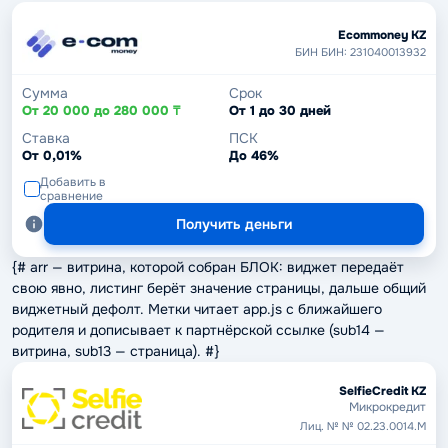
Ecommoney KZ
БИН БИН: 231040013932
Сумма
Срок
От 20 000 до 280 000 ₸
От 1 до 30 дней
Ставка
ПСК
От 0,01%
До 46%
Добавить в
сравнение
Получить деньги
{# arr — витрина, которой собран БЛОК: виджет передаёт
свою явно, листинг берёт значение страницы, дальше общий
виджетный дефолт. Метки читает app.js с ближайшего
родителя и дописывает к партнёрской ссылке (sub14 —
витрина, sub13 — страница). #}
SelfieCredit KZ
Микрокредит
Лиц. № № 02.23.0014.М