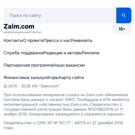
Поиск
по
сайту
Zaim.com
18+
информационный портал
Контакты
О проекте
Пресса о нас
Реквизиты
Служба поддержки
Редакция и авторы
Реклама
Партнерская программа
Наши вакансии
Финансовые калькуляторы
Карта сайта
© 2015 - 2026 ИА "Займ.ком"
При использовании материалов ссылка на Zaim.com обязательна.
Система базы данных и каталог МФО, Ломбардов и КПК являются
интеллектуальной собственностью Zaim.com. Свидетельство о
государственной регистрации базы данных №2016621516 от 11
ноября 2016. Копирование запрещается и охраняется законом.
Свидетельство о СМИ ЭЛ № ФС 77 - 68179 от 27 декабря 2016
года.