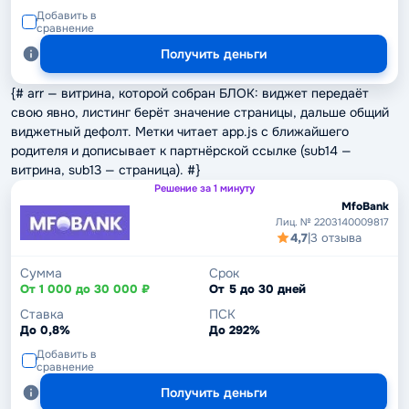
Добавить в
сравнение
Получить деньги
{# arr — витрина, которой собран БЛОК: виджет передаёт
свою явно, листинг берёт значение страницы, дальше общий
виджетный дефолт. Метки читает app.js с ближайшего
родителя и дописывает к партнёрской ссылке (sub14 —
витрина, sub13 — страница). #}
Решение за 1 минуту
MfoBank
Лиц. № 2203140009817
4,7
|
3 отзыва
Сумма
Срок
От 1 000 до 30 000 ₽
От 5 до 30 дней
Ставка
ПСК
До 0,8%
До 292%
Добавить в
сравнение
Получить деньги