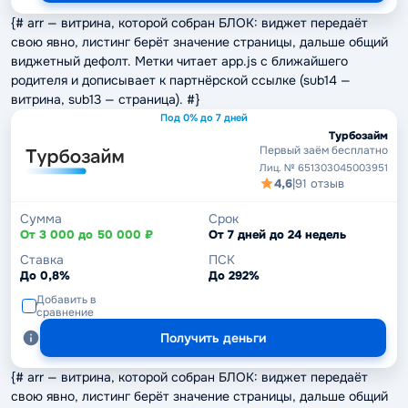
{# arr — витрина, которой собран БЛОК: виджет передаёт
свою явно, листинг берёт значение страницы, дальше общий
виджетный дефолт. Метки читает app.js с ближайшего
родителя и дописывает к партнёрской ссылке (sub14 —
витрина, sub13 — страница). #}
Под 0% до 7 дней
Турбозайм
Первый заём бесплатно
Лиц. № 651303045003951
4,6
|
91 отзыв
Сумма
Срок
От 3 000 до 50 000 ₽
От 7 дней до 24 недель
Ставка
ПСК
До 0,8%
До 292%
Добавить в
сравнение
Получить деньги
{# arr — витрина, которой собран БЛОК: виджет передаёт
свою явно, листинг берёт значение страницы, дальше общий