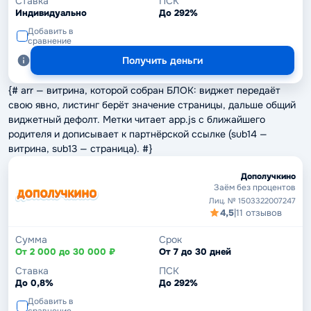
Ставка
ПСК
Индивидуально
До 292%
Добавить в
сравнение
Получить деньги
{# arr — витрина, которой собран БЛОК: виджет передаёт
свою явно, листинг берёт значение страницы, дальше общий
виджетный дефолт. Метки читает app.js с ближайшего
родителя и дописывает к партнёрской ссылке (sub14 —
витрина, sub13 — страница). #}
Дополучкино
Заём без процентов
Лиц. № 1503322007247
4,5
|
11 отзывов
Сумма
Срок
От 2 000 до 30 000 ₽
От 7 до 30 дней
Ставка
ПСК
До 0,8%
До 292%
Добавить в
сравнение