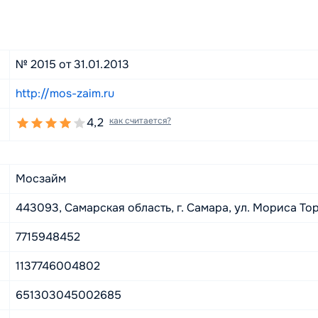
№ 2015 от 31.01.2013
http://mos-zaim.ru
4,2
как считается?
Мосзайм
443093, Самарская область, г. Самара, ул. Мориса Торез
7715948452
1137746004802
651303045002685