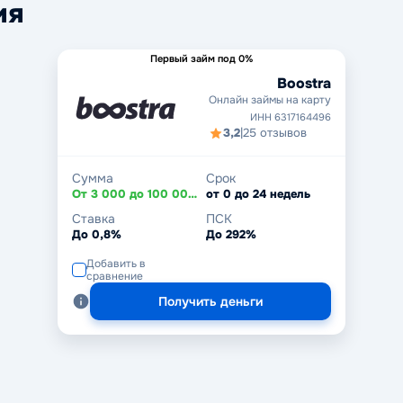
ия
Первый займ под 0%
Boostra
Онлайн займы на карту
ИНН 6317164496
3,2
|
25 отзывов
Сумма
Срок
От 3 000 до 100 000 ₽
от 0 до 24 недель
Ставка
ПСК
До 0,8%
До 292%
Добавить в
сравнение
Получить деньги