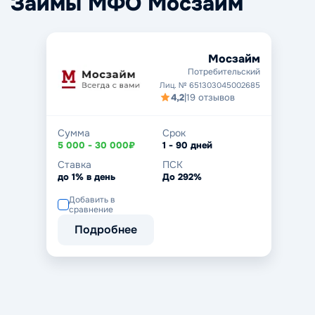
Займы МФО Мосзайм
Мосзайм
Потребительский
Лиц. № 651303045002685
4,2
|
19 отзывов
Сумма
Срок
5 000 - 30 000₽
1 - 90 дней
Ставка
ПСК
до 1% в день
До 292%
Добавить в
сравнение
Подробнее