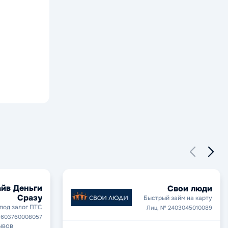
йв Деньги
Свои люди
Сразу
Быстрый займ на карту
под залог ПТС
Лиц. № 2403045010089
1603760008057
ывов