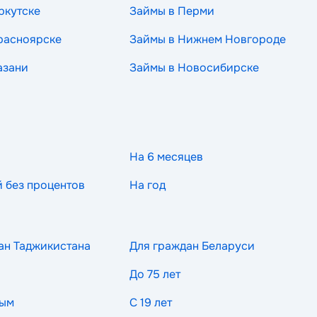
ркутске
Займы в Перми
расноярске
Займы в Нижнем Новгороде
азани
Займы в Новосибирске
На 6 месяцев
й без процентов
На год
ан Таджикистана
Для граждан Беларуси
До 75 лет
ным
С 19 лет