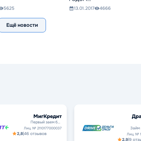
5625
13.01.2017
4666
Ещё новости
МигКредит
Дра
Первый заем без
процентов
Займ 
Лиц. № 2110177000037
2,8
|
46 отзывов
Лиц. № 
2,9
|
9 отз