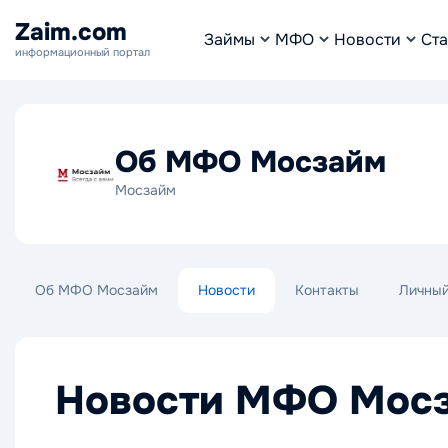
Zaim.com
Займы
МФО
Новости
Ста
информационный портал
Об МФО Мосзайм
Мосзайм
Об МФО Мосзайм
Новости
Контакты
Личный
Новости МФО Мос