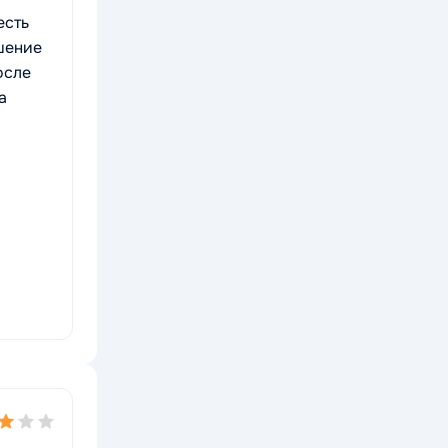
есть
шение
осле
а