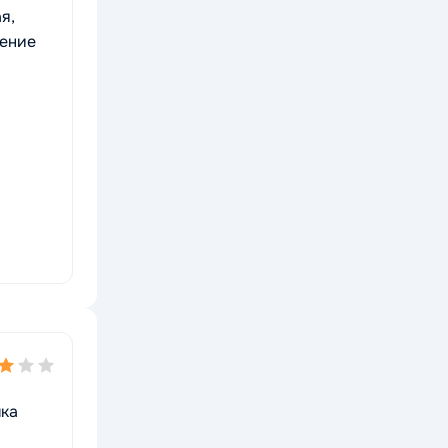
я,
шение
чка