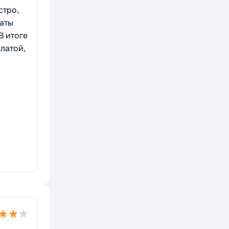
стро,
латы
В итоге
платой,