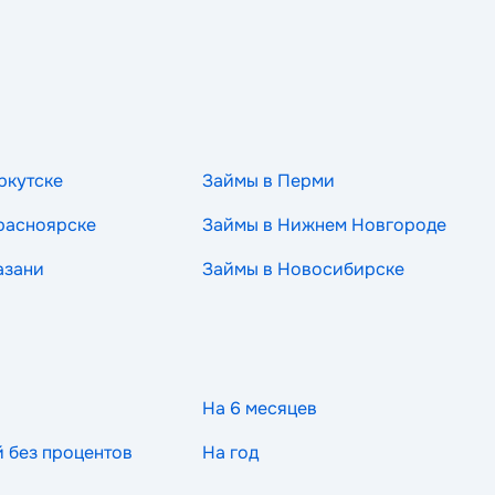
ркутске
Займы в Перми
расноярске
Займы в Нижнем Новгороде
азани
Займы в Новосибирске
На 6 месяцев
й без процентов
На год