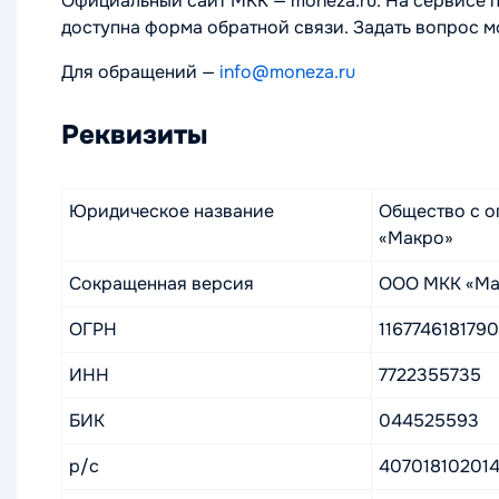
Официальный сайт МКК — moneza.ru. На сервисе п
доступна форма обратной связи. Задать вопрос мо
Для обращений —
info@moneza.ru
Реквизиты
Юридическое название
Общество с о
«Макро»
Сокращенная версия
ООО МКК «Ма
ОГРН
1167746181790
ИНН
7722355735
БИК
044525593
р/с
40701810201