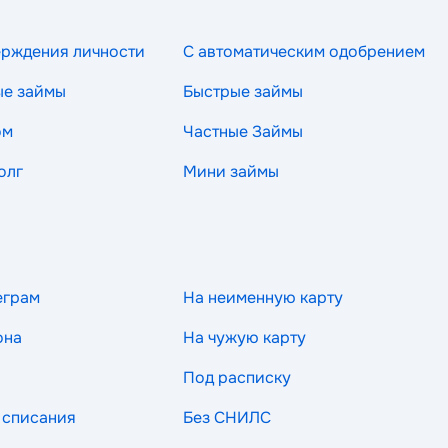
ерждения личности
С автоматическим одобрением
ые займы
Быстрые займы
ом
Частные Займы
олг
Мини займы
еграм
На неименную карту
она
На чужую карту
Под расписку
 списания
Без СНИЛС