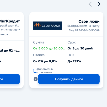
МигКредит
Свои люди
рвый заем без
Быстрый займ на карту
процентов
 2110177000037
Лиц. № 2403045010089
зывов
Сумма
Срок
От 5 000 до 30 000 ₽
От 3 до 30 дней
От 5 дней до 52 недель
Ставка
ПСК
%
От 0% до 0,8%
До 292%
Добавить в
сравнение
ги
Получить деньги