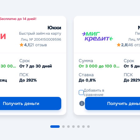
Бесплатно до 14 дней!
Юкки
Быстрый заём на карту
Пе
Лиц. № 2004150009596
Лиц. №
4,1
|
21 отзыв
2,8
|
46 от
Срок
Сумма
Срок
От 3 000 до 30 000 ₽
От 7 до 30 дней
От 3 000 до 100 000 ₽
ПСК
Ставка
ПСК
сяц
До 292%
До 0,8%
До 292
Добавить в
сравнение
Получить деньги
Получить день