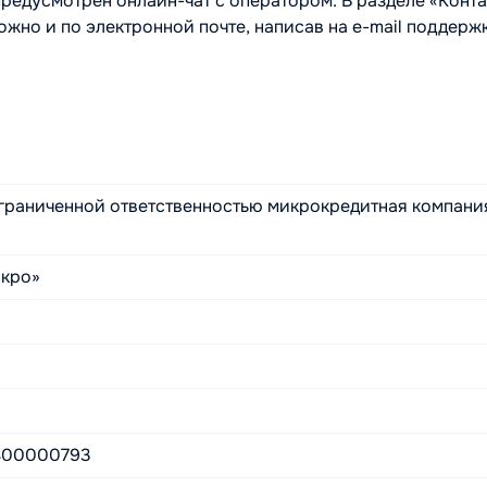
редусмотрен онлайн-чат с оператором. В разделе «Конт
жно и по электронной почте, написав на e-mail поддерж
граниченной ответственностью микрокредитная компани
кро»
400000793