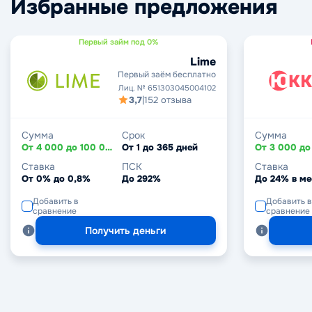
Избранные предложения
Первый займ под 0%
Lime
Первый заём бесплатно
Лиц. № 651303045004102
3,7
|
152 отзыва
Сумма
Срок
Сумма
От 4 000 до 100 000 ₽
От 1 до 365 дней
Ставка
ПСК
Ставка
От 0% до 0,8%
До 292%
До 24% в ме
Добавить в
Добавить в
сравнение
сравнение
Получить деньги