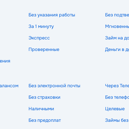
Без указания работы
Без подтв
За 1 минуту
Мгновенн
Экспресс
Займ на д
Проверенные
Деньги в д
рения
балансом
Без электронной почты
Через Тел
Без страховки
Без телеф
Наличными
Целевые
Без предоплат
Займы без