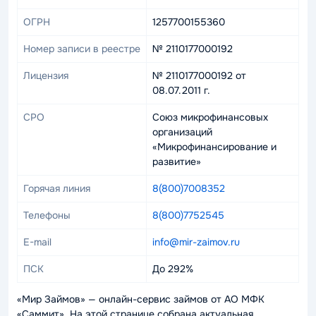
ОГРН
1257700155360
Номер записи в реестре
№ 2110177000192
Лицензия
№ 2110177000192 от
08.07.2011 г.
СРО
Союз микрофинансовых
организаций
«Микрофинансирование и
развитие»
Горячая линия
8(800)7008352
Телефоны
8(800)7752545
E-mail
info@mir-zaimov.ru
ПСК
До 292%
«Мир Займов» — онлайн-сервис займов от АО МФК
«Саммит». На этой странице собрана актуальная