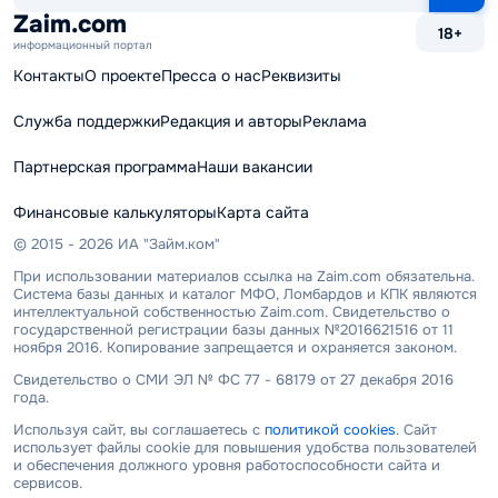
сайту
Zaim.com
18+
информационный портал
Контакты
О проекте
Пресса о нас
Реквизиты
Служба поддержки
Редакция и авторы
Реклама
Партнерская программа
Наши вакансии
Финансовые калькуляторы
Карта сайта
© 2015 - 2026 ИА "Займ.ком"
При использовании материалов ссылка на Zaim.com обязательна.
Система базы данных и каталог МФО, Ломбардов и КПК являются
интеллектуальной собственностью Zaim.com. Свидетельство о
государственной регистрации базы данных №2016621516 от 11
ноября 2016. Копирование запрещается и охраняется законом.
Свидетельство о СМИ ЭЛ № ФС 77 - 68179 от 27 декабря 2016
года.
Используя сайт, вы соглашаетесь с
политикой cookies
. Сайт
использует файлы cookie для повышения удобства пользователей
и обеспечения должного уровня работоспособности сайта и
сервисов.