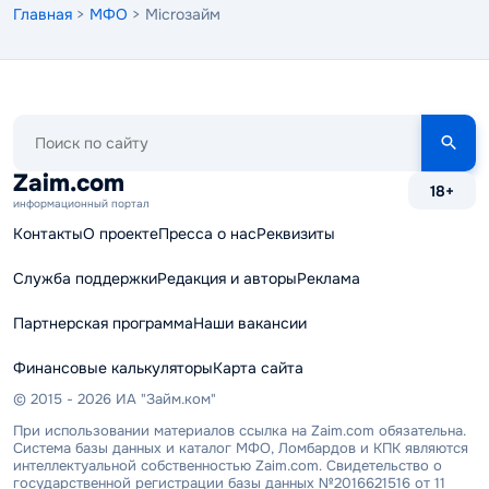
Главная
>
МФО
> Microзайм
Поиск
по
сайту
Zaim.com
18+
информационный портал
Контакты
О проекте
Пресса о нас
Реквизиты
Служба поддержки
Редакция и авторы
Реклама
Партнерская программа
Наши вакансии
Финансовые калькуляторы
Карта сайта
© 2015 - 2026 ИА "Займ.ком"
При использовании материалов ссылка на Zaim.com обязательна.
Система базы данных и каталог МФО, Ломбардов и КПК являются
интеллектуальной собственностью Zaim.com. Свидетельство о
государственной регистрации базы данных №2016621516 от 11