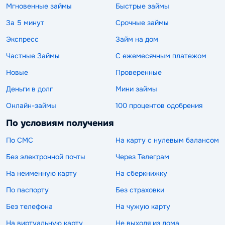
Мгновенные займы
Быстрые займы
За 5 минут
Срочные займы
Экспресс
Займ на дом
Частные Займы
С ежемесячным платежом
Новые
Проверенные
Деньги в долг
Мини займы
Онлайн-займы
100 процентов одобрения
По условиям получения
По СМС
На карту с нулевым балансом
Без электронной почты
Через Телеграм
На неименную карту
На сберкнижку
По паспорту
Без страховки
Без телефона
На чужую карту
На виртуальную карту
Не выходя из дома