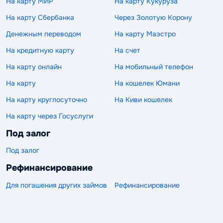
На карту МИР
На карту Кукуруза
На карту Сбербанка
Через Золотую Корону
Денежным переводом
На карту Маэстро
На кредитную карту
На счет
На карту онлайн
На мобильный телефон
На карту
На кошелек Юмани
На карту круглосуточно
На Киви кошелек
На карту через Госуслуги
Под залог
Под залог
Рефинансирование
Для погашения других займов
Рефинансирование