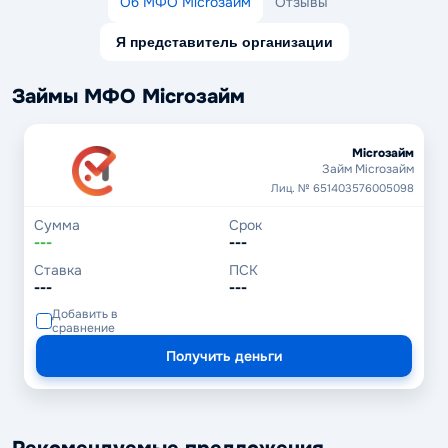
Об МФО Microзайм
Отзывы
Я представитель организации
Займы МФО Microзайм
Microзайм
Займ Microзайм
Лиц. № 651403576005098
Сумма
Срок
---
---
Ставка
ПСК
---
---
Добавить в
сравнение
Получить деньги