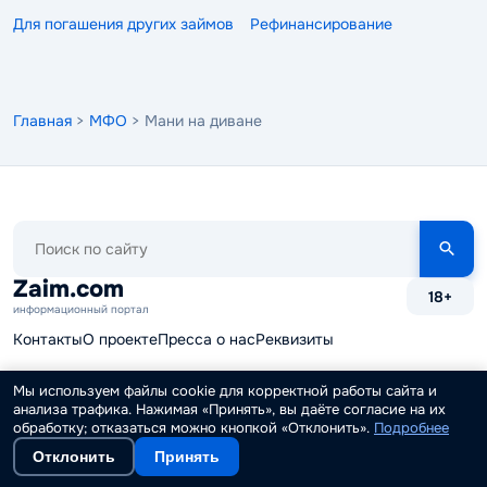
Для погашения других займов
Рефинансирование
Главная
>
МФО
> Мани на диване
Поиск
по
сайту
Zaim.com
18+
информационный портал
Контакты
О проекте
Пресса о нас
Реквизиты
Служба поддержки
Редакция и авторы
Реклама
Мы используем файлы cookie для корректной работы сайта и
анализа трафика. Нажимая «Принять», вы даёте согласие на их
Партнерская программа
Наши вакансии
обработку; отказаться можно кнопкой «Отклонить».
Подробнее
Отклонить
Принять
Финансовые калькуляторы
Карта сайта