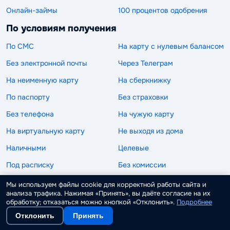
Онлайн-займы
100 процентов одобрения
По условиям получения
По СМС
На карту с нулевым балансом
Без электронной почты
Через Телеграм
На неименную карту
На сберкнижку
По паспорту
Без страховки
Без телефона
На чужую карту
На виртуальную карту
Не выходя из дома
Наличными
Целевые
Под расписку
Без комиссии
Без залога
Без предоплат
Мы используем файлы cookie для корректной работы сайта и
анализа трафика. Нажимая «Принять», вы даёте согласие на их
Займы без списания
Без СНИЛС
обработку; отказаться можно кнопкой «Отклонить».
Подробнее
По паспорту на карту
Без документов
Отклонить
Принять