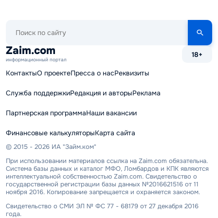
Поиск
по
сайту
Zaim.com
18+
информационный портал
Контакты
О проекте
Пресса о нас
Реквизиты
Служба поддержки
Редакция и авторы
Реклама
Партнерская программа
Наши вакансии
Финансовые калькуляторы
Карта сайта
© 2015 - 2026 ИА "Займ.ком"
При использовании материалов ссылка на Zaim.com обязательна.
Система базы данных и каталог МФО, Ломбардов и КПК являются
интеллектуальной собственностью Zaim.com. Свидетельство о
государственной регистрации базы данных №2016621516 от 11
ноября 2016. Копирование запрещается и охраняется законом.
Свидетельство о СМИ ЭЛ № ФС 77 - 68179 от 27 декабря 2016
года.