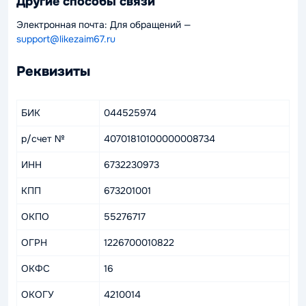
Другие способы связи
Электронная почта: Для обращений —
support@likezaim67.ru
Реквизиты
БИК
044525974
р/счет №
40701810100000008734
ИНН
6732230973
КПП
673201001
ОКПО
55276717
ОГРН
1226700010822
ОКФС
16
ОКОГУ
4210014