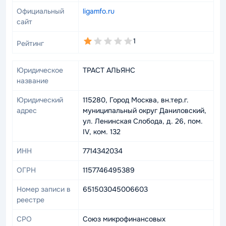
Официальный
ligamfo.ru
сайт
1,0
1
Рейтинг
rating
Юридическое
ТРАСТ АЛЬЯНС
название
Юридический
115280, Город Москва, вн.тер.г.
адрес
муниципальный округ Даниловский,
ул. Ленинская Слобода, д. 26, пом.
IV, ком. 132
ИНН
7714342034
ОГРН
1157746495389
Номер записи в
651503045006603
реестре
СРО
Союз микрофинансовых