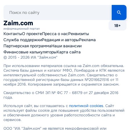
Поиск
по
сайту
Zaim.com
18+
информационный портал
Контакты
О проекте
Пресса о нас
Реквизиты
Служба поддержки
Редакция и авторы
Реклама
Партнерская программа
Наши вакансии
Финансовые калькуляторы
Карта сайта
© 2015 - 2026 ИА "Займ.ком"
При использовании материалов ссылка на Zaim.com обязательна.
Система базы данных и каталог МФО, Ломбардов и КПК являются
интеллектуальной собственностью Zaim.com. Свидетельство о
государственной регистрации базы данных №2016621516 от 11
ноября 2016. Копирование запрещается и охраняется законом.
Свидетельство о СМИ ЭЛ № ФС 77 - 68179 от 27 декабря 2016
года.
Используя сайт, вы соглашаетесь с
политикой cookies
. Сайт
использует файлы cookie для повышения удобства пользователей
и обеспечения должного уровня работоспособности сайта и
сервисов.
ООО "ИА "Займ.ком" не является микрофинансовой или