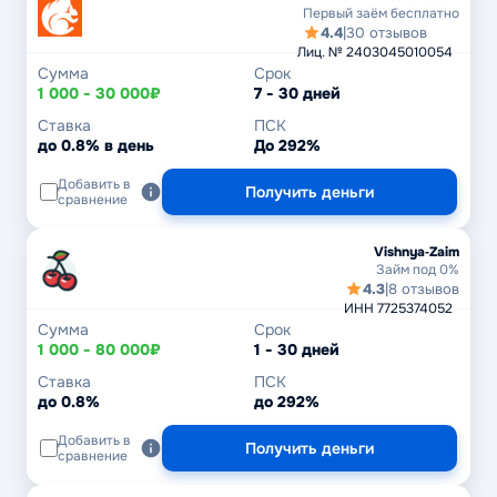
Первый заём бесплатно
4.4
|
30 отзывов
Лиц. № 2403045010054
Сумма
Срок
1 000 - 30 000₽
7 - 30 дней
Ставка
ПСК
до 0.8% в день
До 292%
Добавить в
Получить деньги
сравнение
Vishnya‑Zaim
Займ под 0%
4.3
|
8 отзывов
ИНН 7725374052
Сумма
Срок
1 000 - 80 000₽
1 - 30 дней
Ставка
ПСК
до 0.8%
до 292%
Добавить в
Получить деньги
сравнение