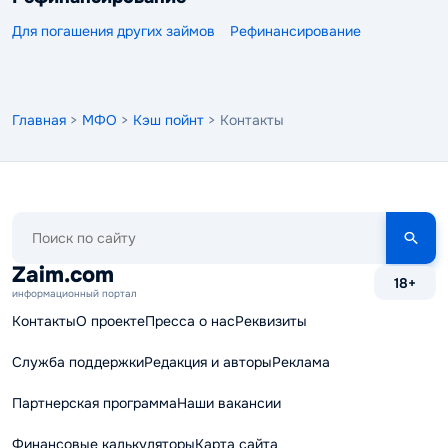
Для погашения других займов
Рефинансирование
Главная
>
МФО
>
Кэш пойнт
> Контакты
Поиск
по
сайту
Zaim.com
18+
информационный портал
Контакты
О проекте
Пресса о нас
Реквизиты
Служба поддержки
Редакция и авторы
Реклама
Партнерская программа
Наши вакансии
Финансовые калькуляторы
Карта сайта