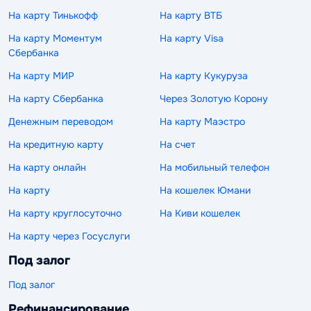
На карту Тинькофф
На карту ВТБ
На карту Моментум
На карту Visa
Сбербанка
На карту МИР
На карту Кукуруза
На карту Сбербанка
Через Золотую Корону
Денежным переводом
На карту Маэстро
На кредитную карту
На счет
На карту онлайн
На мобильный телефон
На карту
На кошелек Юмани
На карту круглосуточно
На Киви кошелек
На карту через Госуслуги
Под залог
Под залог
Рефинансирование