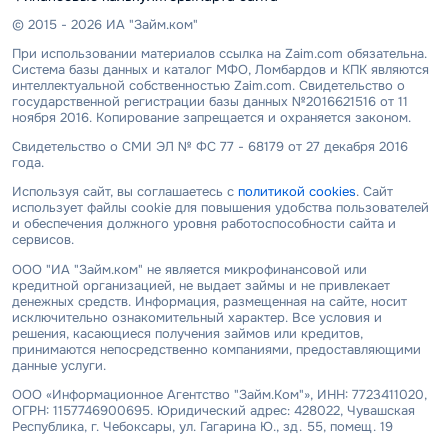
© 2015 - 2026 ИА "Займ.ком"
При использовании материалов ссылка на Zaim.com обязательна.
Система базы данных и каталог МФО, Ломбардов и КПК являются
интеллектуальной собственностью Zaim.com. Свидетельство о
государственной регистрации базы данных №2016621516 от 11
ноября 2016. Копирование запрещается и охраняется законом.
Свидетельство о СМИ ЭЛ № ФС 77 - 68179 от 27 декабря 2016
года.
Используя сайт, вы соглашаетесь с
политикой cookies
. Сайт
использует файлы cookie для повышения удобства пользователей
и обеспечения должного уровня работоспособности сайта и
сервисов.
ООО "ИА "Займ.ком" не является микрофинансовой или
кредитной организацией, не выдает займы и не привлекает
денежных средств. Информация, размещенная на сайте, носит
исключительно ознакомительный характер. Все условия и
решения, касающиеся получения займов или кредитов,
принимаются непосредственно компаниями, предоставляющими
данные услуги.
ООО «Информационное Агентство "Займ.Ком"», ИНН: 7723411020,
ОГРН: 1157746900695. Юридический адрес: 428022, Чувашская
Республика, г. Чебоксары, ул. Гагарина Ю., зд. 55, помещ. 19