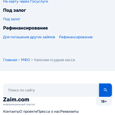
На карту через Госуслуги
Под залог
Под залог
Рефинансирование
Для погашения других займов
Рефинансирование
Главная
>
МФО
> Камская ссудная касса
Поиск
по
сайту
Zaim.com
18+
информационный портал
Контакты
О проекте
Пресса о нас
Реквизиты