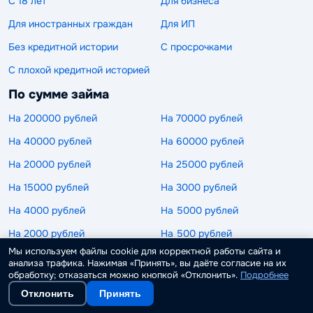
С 18 лет
Для бизнеса
Для иностранных граждан
Для ИП
Без кредитной истории
С просрочками
С плохой кредитной историей
По сумме займа
На 200000 рублей
На 70000 рублей
На 40000 рублей
На 60000 рублей
На 20000 рублей
На 25000 рублей
На 15000 рублей
На 3000 рублей
На 4000 рублей
На 5000 рублей
На 2000 рублей
На 500 рублей
Мы используем файлы cookie для корректной работы сайта и
На 100 рублей
На 150000 рублей
анализа трафика. Нажимая «Принять», вы даёте согласие на их
обработку; отказаться можно кнопкой «Отклонить».
Подробнее
На 500000 рублей
На 10000 рублей
Отклонить
Принять
На 50000 рублей
На 1000 рублей