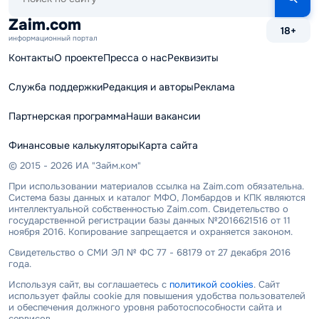
по
сайту
Zaim.com
18+
информационный портал
Контакты
О проекте
Пресса о нас
Реквизиты
Служба поддержки
Редакция и авторы
Реклама
Партнерская программа
Наши вакансии
Финансовые калькуляторы
Карта сайта
© 2015 - 2026 ИА "Займ.ком"
При использовании материалов ссылка на Zaim.com обязательна.
Система базы данных и каталог МФО, Ломбардов и КПК являются
интеллектуальной собственностью Zaim.com. Свидетельство о
государственной регистрации базы данных №2016621516 от 11
ноября 2016. Копирование запрещается и охраняется законом.
Свидетельство о СМИ ЭЛ № ФС 77 - 68179 от 27 декабря 2016
года.
Используя сайт, вы соглашаетесь с
политикой cookies
. Сайт
использует файлы cookie для повышения удобства пользователей
и обеспечения должного уровня работоспособности сайта и
сервисов.