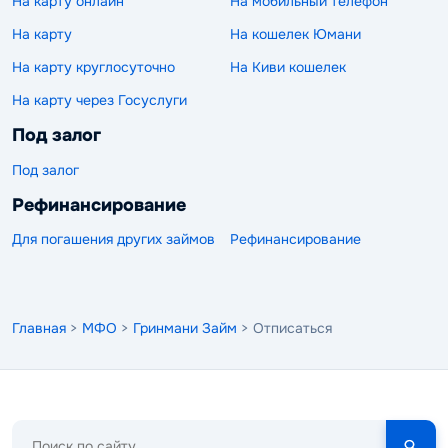
На карту онлайн
На мобильный телефон
На карту
На кошелек Юмани
На карту круглосуточно
На Киви кошелек
На карту через Госуслуги
Под залог
Под залог
Рефинансирование
Для погашения других займов
Рефинансирование
Главная
>
МФО
>
Гринмани Займ
> Отписаться
Поиск