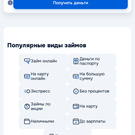
Получить деньги
Популярные виды займов
Деньги по
Займ онлайн
паспорту
На карту
На большую
онлайн
сумму
Экспресс
Без процентов
Займы по
На карту
акции
Наличными
До зарплаты