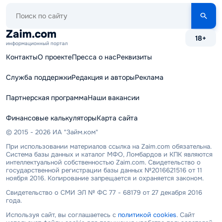
Поиск
по
сайту
Zaim.com
18+
информационный портал
Контакты
О проекте
Пресса о нас
Реквизиты
Служба поддержки
Редакция и авторы
Реклама
Партнерская программа
Наши вакансии
Финансовые калькуляторы
Карта сайта
© 2015 - 2026 ИА "Займ.ком"
При использовании материалов ссылка на Zaim.com обязательна.
Система базы данных и каталог МФО, Ломбардов и КПК являются
интеллектуальной собственностью Zaim.com. Свидетельство о
государственной регистрации базы данных №2016621516 от 11
ноября 2016. Копирование запрещается и охраняется законом.
Свидетельство о СМИ ЭЛ № ФС 77 - 68179 от 27 декабря 2016
года.
Используя сайт, вы соглашаетесь с
политикой cookies
. Сайт