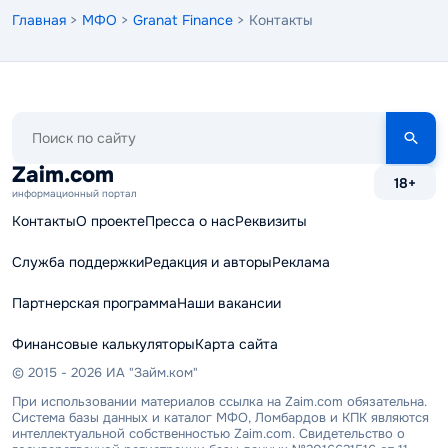
Главная
>
МФО
>
Granat Finance
> Контакты
Поиск
по
сайту
Zaim.com
18+
информационный портал
Контакты
О проекте
Пресса о нас
Реквизиты
Служба поддержки
Редакция и авторы
Реклама
Партнерская программа
Наши вакансии
Финансовые калькуляторы
Карта сайта
© 2015 - 2026 ИА "Займ.ком"
При использовании материалов ссылка на Zaim.com обязательна.
Система базы данных и каталог МФО, Ломбардов и КПК являются
интеллектуальной собственностью Zaim.com. Свидетельство о