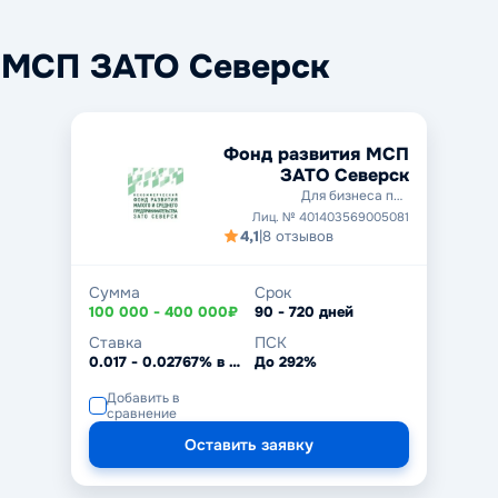
 МСП ЗАТО Северск
Фонд развития МСП
ЗАТО Северск
Для бизнеса под
поручительство
Лиц. № 401403569005081
4,1
|
8 отзывов
Сумма
Срок
100 000 - 400 000₽
90 - 720 дней
Ставка
ПСК
0.017 - 0.02767% в день
До 292%
Добавить в
сравнение
Оставить заявку