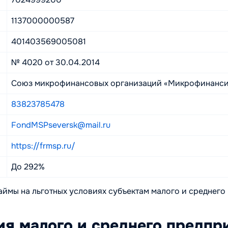
1137000000587
401403569005081
№ 4020 от 30.04.2014
Союз микрофинансовых организаций «Микрофинанси
83823785478
FondMSPseversk@mail.ru
https://frmsp.ru/
До 292%
ймы на льготных условиях субъектам малого и среднего
ия малого и среднего предп