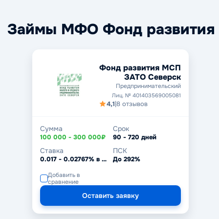
Займы МФО Фонд развития
Фонд развития МСП
ЗАТО Северск
Предпринимательский
Лиц. № 401403569005081
4,1
|
8 отзывов
Сумма
Срок
100 000 - 300 000₽
90 - 720 дней
Ставка
ПСК
0.017 - 0.02767% в день
До 292%
Добавить в
сравнение
Оставить заявку