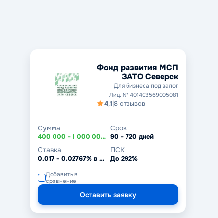
Фонд развития МСП
ЗАТО Северск
Для бизнеса под залог
Лиц. № 401403569005081
4,1
|
8 отзывов
Сумма
Срок
400 000 - 1 000 000₽
90 - 720 дней
Ставка
ПСК
0.017 - 0.02767% в день
До 292%
Добавить в
сравнение
Оставить заявку