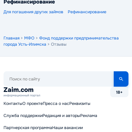
Рефинансирование
Для погашения других займов
Рефинансирование
Главная
>
МФО
>
Фонд поддержки предпринимательства
города Усть-Илимска
> Отзывы
Поиск
по
сайту
Zaim.com
18+
информационный портал
Контакты
О проекте
Пресса о нас
Реквизиты
Служба поддержки
Редакция и авторы
Реклама
Партнерская программа
Наши вакансии