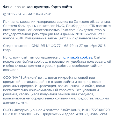
Финансовые калькуляторы
Карта сайта
© 2015 - 2026 ИА "Займ.ком"
При использовании материалов ссылка на Zaim.com обязательна.
Система базы данных и каталог МФО, Ломбардов и КПК являются
интеллектуальной собственностью Zaim.com. Свидетельство о
государственной регистрации базы данных №2016621516 от 11
ноября 2016. Копирование запрещается и охраняется законом.
Свидетельство о СМИ ЭЛ № ФС 77 - 68179 от 27 декабря 2016
года.
Используя сайт, вы соглашаетесь с
политикой cookies
. Сайт
использует файлы cookie для повышения удобства пользователей
и обеспечения должного уровня работоспособности сайта и
сервисов.
ООО "ИА "Займ.ком" не является микрофинансовой или
кредитной организацией, не выдает займы и не привлекает
денежных средств. Информация, размещенная на сайте, носит
исключительно ознакомительный характер. Все условия и
решения, касающиеся получения займов или кредитов,
принимаются непосредственно компаниями, предоставляющими
данные услуги.
ООО «Информационное Агентство "Займ.Ком"», ИНН: 7723411020,
ОГРН: 1157746900695. Юридический адрес: 428022, Чувашская