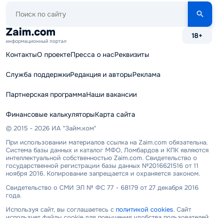
Поиск
по
сайту
Zaim.com
18+
информационный портал
Контакты
О проекте
Пресса о нас
Реквизиты
Служба поддержки
Редакция и авторы
Реклама
Партнерская программа
Наши вакансии
Финансовые калькуляторы
Карта сайта
© 2015 - 2026 ИА "Займ.ком"
При использовании материалов ссылка на Zaim.com обязательна.
Система базы данных и каталог МФО, Ломбардов и КПК являются
интеллектуальной собственностью Zaim.com. Свидетельство о
государственной регистрации базы данных №2016621516 от 11
ноября 2016. Копирование запрещается и охраняется законом.
Свидетельство о СМИ ЭЛ № ФС 77 - 68179 от 27 декабря 2016
года.
Используя сайт, вы соглашаетесь с
политикой cookies
. Сайт
использует файлы cookie для повышения удобства пользователей