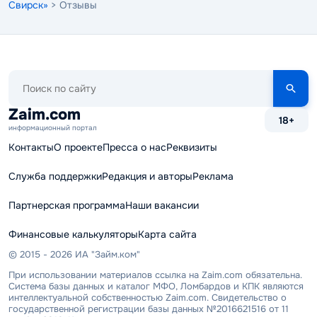
Свирск»
> Отзывы
Поиск
по
сайту
Zaim.com
18+
информационный портал
Контакты
О проекте
Пресса о нас
Реквизиты
Служба поддержки
Редакция и авторы
Реклама
Партнерская программа
Наши вакансии
Финансовые калькуляторы
Карта сайта
© 2015 - 2026 ИА "Займ.ком"
При использовании материалов ссылка на Zaim.com обязательна.
Система базы данных и каталог МФО, Ломбардов и КПК являются
интеллектуальной собственностью Zaim.com. Свидетельство о
государственной регистрации базы данных №2016621516 от 11