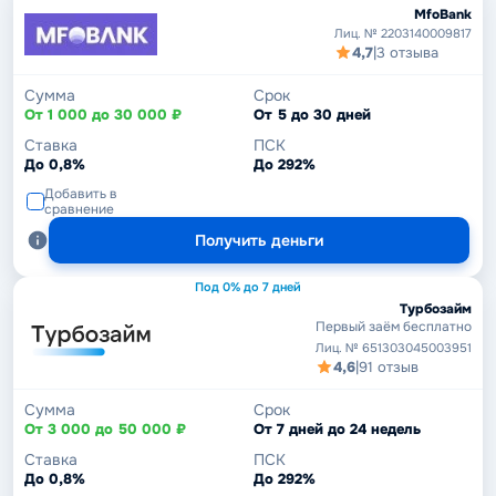
MfoBank
Лиц. № 2203140009817
4,7
|
3 отзыва
Сумма
Срок
От 1 000 до 30 000 ₽
От 5 до 30 дней
Ставка
ПСК
До 0,8%
До 292%
Добавить в
сравнение
Получить деньги
Под 0% до 7 дней
Турбозайм
Первый заём бесплатно
Лиц. № 651303045003951
4,6
|
91 отзыв
Сумма
Срок
От 3 000 до 50 000 ₽
От 7 дней до 24 недель
Ставка
ПСК
До 0,8%
До 292%