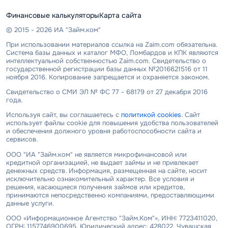
Финансовые калькуляторы
Карта сайта
© 2015 - 2026 ИА "Займ.ком"
При использовании материалов ссылка на Zaim.com обязательна.
Система базы данных и каталог МФО, Ломбардов и КПК являются
интеллектуальной собственностью Zaim.com. Свидетельство о
государственной регистрации базы данных №2016621516 от 11
ноября 2016. Копирование запрещается и охраняется законом.
Свидетельство о СМИ ЭЛ № ФС 77 - 68179 от 27 декабря 2016
года.
Используя сайт, вы соглашаетесь с
политикой cookies
. Сайт
использует файлы cookie для повышения удобства пользователей
и обеспечения должного уровня работоспособности сайта и
сервисов.
ООО "ИА "Займ.ком" не является микрофинансовой или
кредитной организацией, не выдает займы и не привлекает
денежных средств. Информация, размещенная на сайте, носит
исключительно ознакомительный характер. Все условия и
решения, касающиеся получения займов или кредитов,
принимаются непосредственно компаниями, предоставляющими
данные услуги.
ООО «Информационное Агентство "Займ.Ком"», ИНН: 7723411020,
ОГРН: 1157746900695. Юридический адрес: 428022, Чувашская