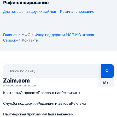
Рефинансирование
Для погашения других займов
Рефинансирование
Главная
>
МФО
>
Фонд поддержки МСП МО «город
Свирск»
> Контакты
Поиск
по
сайту
Zaim.com
18+
информационный портал
Контакты
О проекте
Пресса о нас
Реквизиты
Служба поддержки
Редакция и авторы
Реклама
Партнерская программа
Наши вакансии