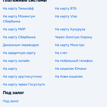
Платежные системы
На карту Тинькофф
На карту ВТБ
На карту Моментум
На карту Visa
Сбербанка
На карту МИР
На карту Кукуруза
На карту Сбербанка
Через Золотую Корону
Денежным переводом
На карту Маэстро
На кредитную карту
На счет
На карту онлайн
На мобильный телефон
На карту
На кошелек Юмани
На карту круглосуточно
На Киви кошелек
На карту через Госуслуги
Под залог
Под залог