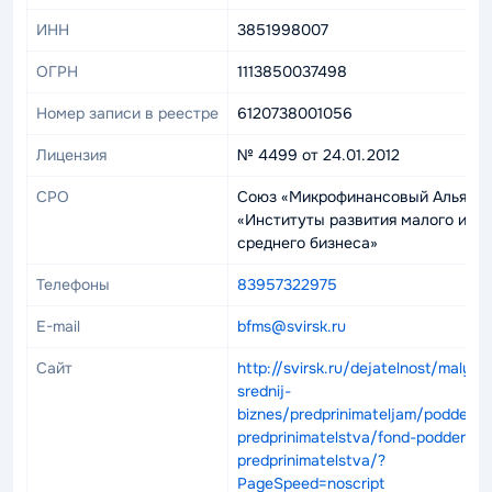
ИНН
3851998007
ОГРН
1113850037498
Номер записи в реестре
6120738001056
Лицензия
№ 4499 от 24.01.2012
СРО
Союз «Микрофинансовый Альянс
«Институты развития малого и
среднего бизнеса»
Телефоны
83957322975
E-mail
bfms@svirsk.ru
Сайт
http://svirsk.ru/dejatelnost/malyj-i-
srednij-
biznes/predprinimateljam/podderzh
predprinimatelstva/fond-podderzhk
predprinimatelstva/?
PageSpeed=noscript