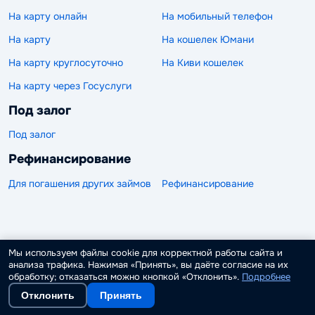
На карту онлайн
На мобильный телефон
На карту
На кошелек Юмани
На карту круглосуточно
На Киви кошелек
На карту через Госуслуги
Под залог
Под залог
Рефинансирование
Для погашения других займов
Рефинансирование
Главная
>
МФО
> Фонд микрофинансирования
Мы используем файлы cookie для корректной работы сайта и
предпринимательства Республики Крым
анализа трафика. Нажимая «Принять», вы даёте согласие на их
обработку; отказаться можно кнопкой «Отклонить».
Подробнее
Отклонить
Принять