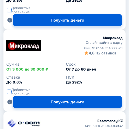
До 0,8%
До 292%
Добавить в
сравнение
Получить деньги
Микроклад
Онлайн займ на карту
Лиц. № 651403140005711
4,6
|
112 отзывов
Сумма
Срок
От 3 000 до 30 000 ₽
От 7 до 60 дней
Ставка
ПСК
До 0,8%
До 292%
Добавить в
сравнение
Получить деньги
Ecommoney KZ
БИН БИН: 231040013932