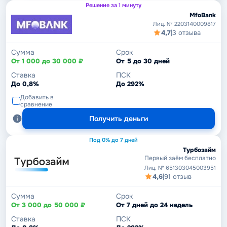
Решение за 1 минуту
MfoBank
Лиц. № 2203140009817
4,7
|
3 отзыва
Сумма
Срок
От 1 000 до 30 000 ₽
От 5 до 30 дней
Ставка
ПСК
До 0,8%
До 292%
Добавить в
сравнение
Получить деньги
Под 0% до 7 дней
Турбозайм
Первый заём бесплатно
Лиц. № 651303045003951
4,6
|
91 отзыв
Сумма
Срок
От 3 000 до 50 000 ₽
От 7 дней до 24 недель
Ставка
ПСК