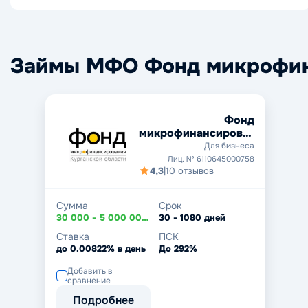
Займы МФО Фонд микрофина
Фонд
микрофинансирования
Курганской области
Для бизнеса
Лиц. № 6110645000758
4,3
|
10 отзывов
Сумма
Срок
30 000 - 5 000 000₽
30 - 1080 дней
Ставка
ПСК
до 0.00822% в день
До 292%
Добавить в
сравнение
Подробнее